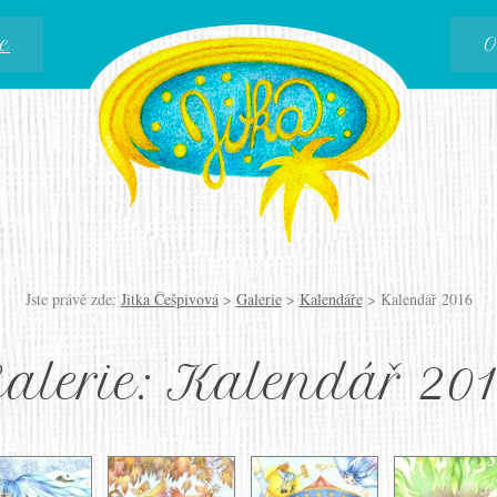
e
O
Jste právě zde:
Jitka Češpivová
>
Galerie
>
Kalendáře
>
Kalendář 2016
alerie: Kalendář 20