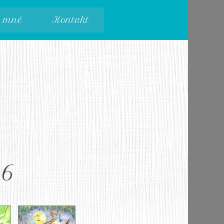
 mně
Kontakt
16