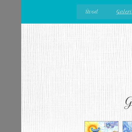
Úvod
Galeri
G