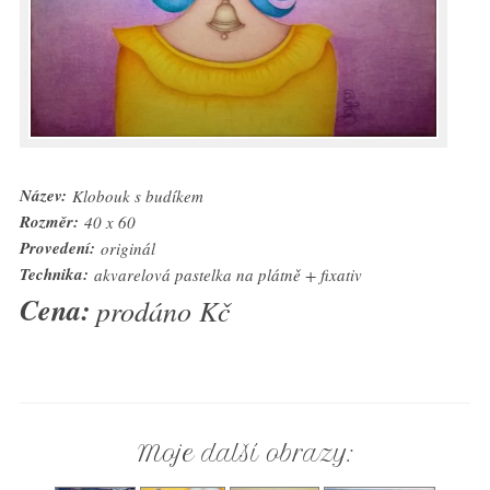
Název:
Klobouk s budíkem
Rozměr:
40 x 60
Provedení:
originál
Technika:
akvarelová pastelka na plátně + fixativ
Cena:
prodáno Kč
Moje další obrazy: