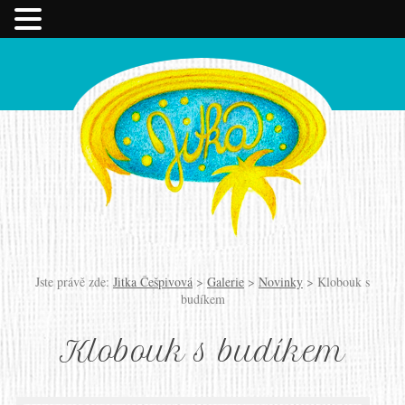
Jste právě zde:
Jitka Češpivová
>
Galerie
>
Novinky
>
Klobouk s
budíkem
Klobouk s budíkem