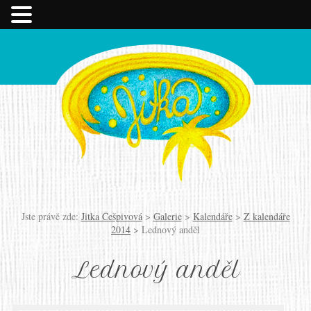
Jste právě zde:
Jitka Češpivová
>
Galerie
>
Kalendáře
>
Z kalendáře
2014
>
Lednový anděl
Lednový anděl