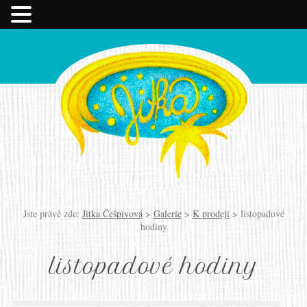
Jste právě zde:
Jitka Češpivová
>
Galerie
>
K prodeji
>
listopadové
hodiny
listopadové hodiny