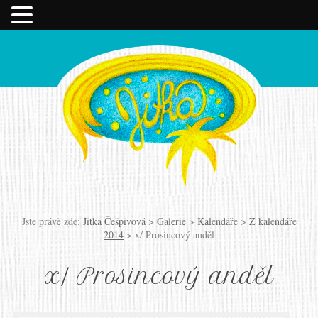
Jste právě zde:
Jitka Češpivová
>
Galerie
>
Kalendáře
>
Z kalendáře
2014
>
x/ Prosincový anděl
x/ Prosincový anděl