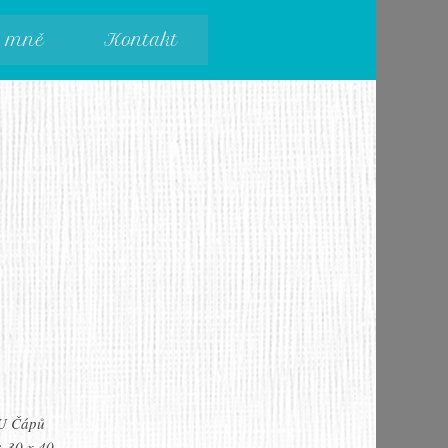
 mně
Kontakt
U Čápů
:
30 x 40