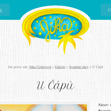
e
O
Jste právě zde:
Jitka Češpivová
>
Galerie
>
Svatební dary
>
U Čápů
U Čápů
Název:
Rozměr