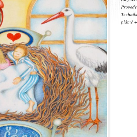
Provede
Technik
plátně +