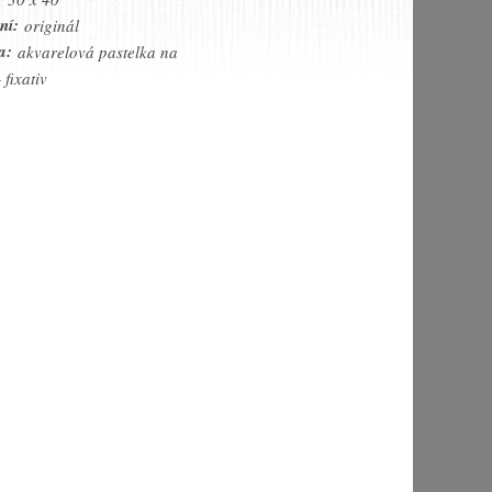
ní:
originál
a:
akvarelová pastelka na
 fixativ