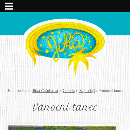
Jste právě zde:
Jitka Češpivová
>
Galerie
>
K prodeji
>
Vánoční tanec
Vánoční tanec