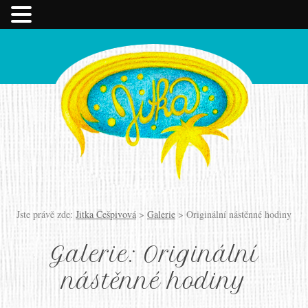
Jste právě zde:
Jitka Češpivová
>
Galerie
>
Originální nástěnné hodiny
Galerie: Originální
nástěnné hodiny